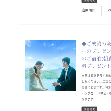
成約特典
適用期間
2
◆ご成約の
へのプレゼ
のご宿泊(朝
料プレゼン
当日は海を見渡すお
しみください。二次
宿泊に変更可能。特
ィングを… ※挙式・
なります
成約特典