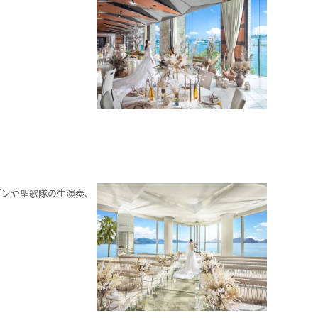
ガンや聖歌隊の生演奏、