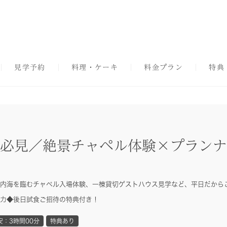
見学予約
料理・ケーキ
料金プラン
特典
必見／絶景チャペル体験×プランナ
内海を臨むチャペル入場体験、一棟貸切ゲストハウス見学など、平日だから
力◆後日試食ご招待の特典付き！
安：3時間00分
特典あり