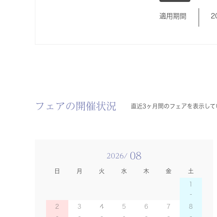
適用期間
2
フェアの開催状況
直近3ヶ月間のフェアを表示して
08
2026/
日
月
火
水
木
金
土
1
2
3
4
5
6
7
8