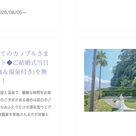
026/08/05〜
全てのカップルさま
ント◆ご結婚式当日
食＆温泉付き)を無
ト！
部屋と温泉で、優雅な時間をお楽
会のご予定がある場合は前日のご
別なおふたりだけの滞在型ウエデ
披露宴を実施される方が対象と