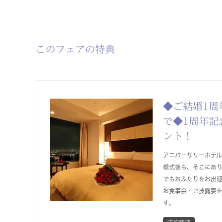
このフェアの特典
◆ご結婚1周
で◆1周年記
ント！
アニバーサリーホテ
婚式後も、そこにあ
でもおふたりをお出迎
お食事会・ご披露宴
す。