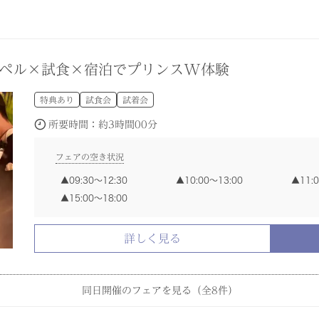
ペル×試食×宿泊でプリンスW体験
特典あり
試食会
試着会
所要時間：
約3時間00分
フェアの空き状況
09:30〜12:30
10:00〜13:00
11:
15:00〜18:00
詳しく見る
同日開催のフェアを見る（全
8
件）
トディナー付／何でも相談会◆豪華2万円試食
自由度高い緑溢れる貸切邸宅×130万円特典
決まってなくてもOK×今だけ1件目限定特典
リゾートW】絶景×美食でアットホームW相談会
／クチコミ好評2万円の豪華試食付フェア
れる神殿でモダンW◆2万円の絶品コース付
】人気スポット見学ツアー×相談会フェア