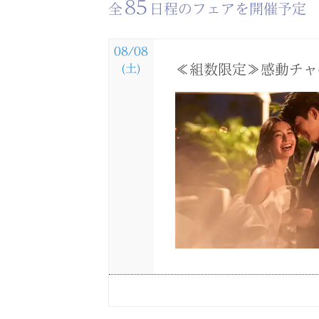
85
全
日程のフェアを開催予定
08/08
≪組数限定≫感動チャ
(土)
08/08
08/08
08/08
08/08
08/08
08/08
08/08
(土)
(土)
(土)
(土)
(土)
(土)
(土)
＼限定1組！サンセッ
褒められ花嫁に人気◆
【初見学フェア】何も
【少人数＆家族婚で
＼料理重視◆特撰和牛
緑×光の自然を感じら
【フォトウエディング