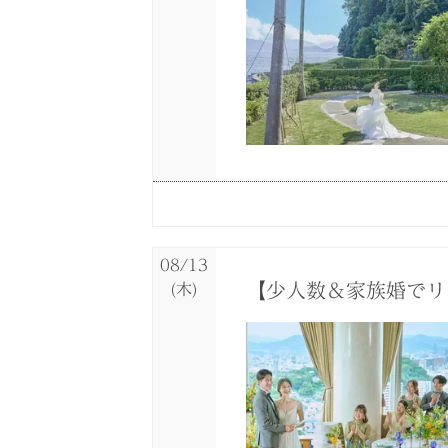
08/12
08/12
08/12
(水)
(水)
(水)
サマーFesta*ホテ
＼直前予約OK／クイ
【限定特典付き！】お
08/13
【少人数＆家族婚で
(木)