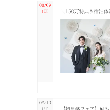
08/09
＼150万特典＆宿泊
(日)
08/09
08/09
08/09
08/09
08/09
08/09
(日)
(日)
(日)
(日)
(日)
(日)
褒められ花嫁に人気◆
【初見学フェア】何も
【少人数＆家族婚で
＼海映え／圧巻のオー
緑×光の自然を感じら
【フォトウエディング
08/10
【初見学フェア】何も
(月)