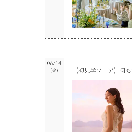
08/13
08/13
08/13
08/13
08/13
(木)
(木)
(木)
(木)
(木)
8月13・14日限定*S
褒められ花嫁に人気◆
【初見学フェア】何も
緑×光の自然を感じら
【フォトウエディング
08/14
【初見学フェア】何も
(金)