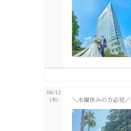
08/11
08/11
08/11
08/11
08/11
08/11
(火)
(火)
(火)
(火)
(火)
(火)
＼限定1組！サンセッ
褒められ花嫁に人気◆
【初見学フェア】何も
【少人数＆家族婚で
緑×光の自然を感じら
【フォトウエディング
08/12
＼水曜休みの方必見／
(水)