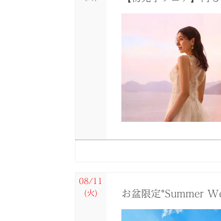
08/10
08/10
08/10
08/10
08/10
(月)
(月)
(月)
(月)
(月)
サマーFesta*ホテ
褒められ花嫁に人気◆
【少人数＆家族婚で
緑×光の自然を感じら
【フォトウエディング
08/11
お盆限定*Summer W
(火)