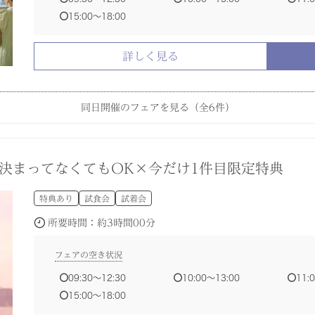
詳しく見る
詳しく見る
詳しく見る
15:00〜18:00
詳しく見る
同日開催のフェアを見る（全
6
件）
ummer Festa抽選会◆滞在型W×美食
自由度高い緑溢れる貸切邸宅×130万円特典
決まってなくてもOK×今だけ1件目限定特典
れる神殿でモダンW◆2万円の絶品コース付
】人気スポット見学ツアー×相談会フェア
特典あり
特典あり
特典あり
特典あり
試着会
試食会
試食会
試食会
試食会
試着会
試着会
試着会
決まってなくてもOK×今だけ1件目限定特典
所要時間：
所要時間：
所要時間：
所要時間：
所要時間：
約3時間00分
約3時間00分
約3時間00分
約3時間00分
約1時間30分
特典あり
試食会
試着会
フェアの空き状況
フェアの空き状況
フェアの空き状況
フェアの空き状況
フェアの空き状況
所要時間：
約3時間00分
09:30〜12:30
09:30〜12:30
09:30〜12:30
09:30〜12:30
10:00〜13:00
10:00〜13:00
10:00〜13:00
10:00〜13:00
11:
11:
11:
11:
14:00〜15:30
15:00〜16:30
16:
15:00〜18:00
15:00〜18:00
15:00〜18:00
15:00〜18:00
フェアの空き状況
09:30〜12:30
10:00〜13:00
11:
詳しく見る
詳しく見る
詳しく見る
詳しく見る
詳しく見る
15:00〜18:00