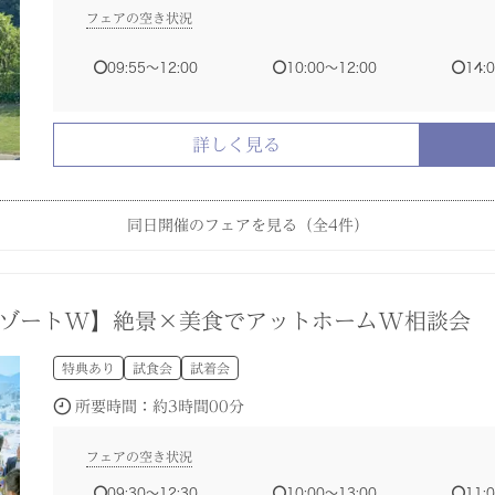
15:00〜18:00
15:00〜18:00
15:00〜18:00
15:00〜18:00
フェアの空き状況
09:55〜12:00
10:00〜12:00
14:
詳しく見る
詳しく見る
詳しく見る
詳しく見る
詳しく見る
詳しく見る
詳しく見る
同日開催のフェアを見る（全
4
件）
ル宿泊など豪華景品抽選会◇最大150万優待
ック相談会◆気になることを90分で簡単相談！
うちで会場チェック！資料請求はこちら☆
特典あり
特典あり
特典あり
試食会
試着会
リゾートW】絶景×美食でアットホームW相談会
所要時間：
所要時間：
約3時間00分
約1時間30分
特典あり
試食会
試着会
フェアの空き状況
フェアの空き状況
フェアの空き状況
所要時間：
約3時間00分
10:00〜18:00
09:30〜12:30
10:00〜11:30
10:00〜13:00
11:00〜12:30
11:
13:
15:00〜18:00
15:00〜16:30
フェアの空き状況
09:30〜12:30
10:00〜13:00
11: