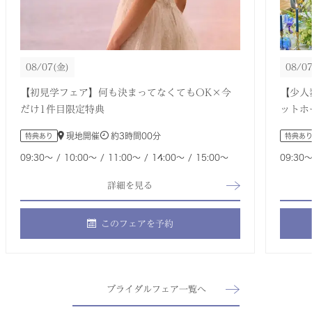
08/07
(金)
08/0
【初見学フェア】何も決まってなくてもOK×今
【少人
だけ1件目限定特典
ットホ
現地開催
約
3時間00分
特典あり
特典あ
09:30〜
10:00〜
11:00〜
14:00〜
15:00〜
09:30
詳細を見る
このフェアを予約
ブライダルフェア一覧へ