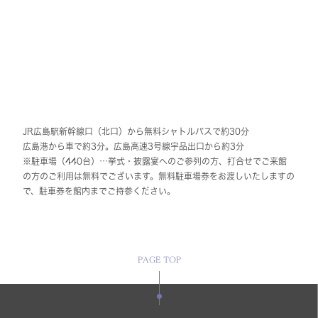
JR広島駅新幹線口（北口）から無料シャトルバスで約30分
広島港から車で約3分。広島高速3号線宇品出口から約3分
※駐車場（440台）…挙式・披露宴へのご参列の方、打合せでご来館
の方のご利用は無料でございます。無料駐車場券をお渡しいたしますの
で、駐車券を館内までご持参ください。
PAGE TOP