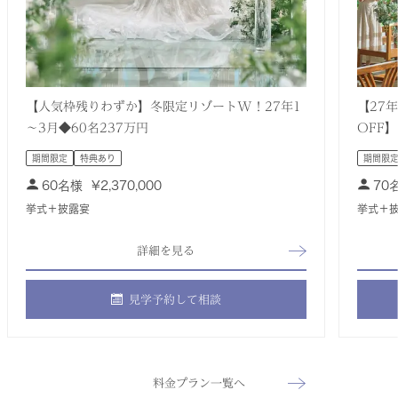
【人気枠残りわずか】冬限定リゾートW！27年1
【27
～3月◆60名237万円
OFF】
期間限定
特典あり
期間限
60名様
¥
2,370,000
70
挙式＋披露宴
挙式＋
詳細を見る
見学予約して相談
料金プラン一覧へ