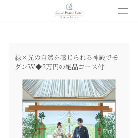
緑×光の自然を感じられる神殿でモ
ダンW◆2万円の絶品コース付