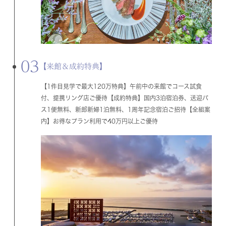
03
【来館＆成約特典】
【1件目見学で最大120万特典】午前中の来館でコース試食
付、提携リング店ご優待【成約特典】国内3泊宿泊券、送迎バ
ス1便無料、新郎新婦1泊無料、1周年記念宿泊ご招待【全組案
内】お得なプラン利用で40万円以上ご優待