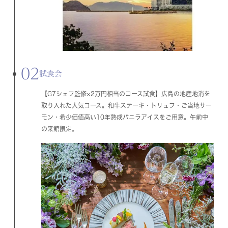
02
試食会
【G7シェフ監修×2万円相当のコース試食】広島の地産地消を
取り入れた人気コース。和牛ステーキ・トリュフ・ご当地サー
モン・希少価値高い10年熟成バニラアイスをご用意。午前中
の来館限定。