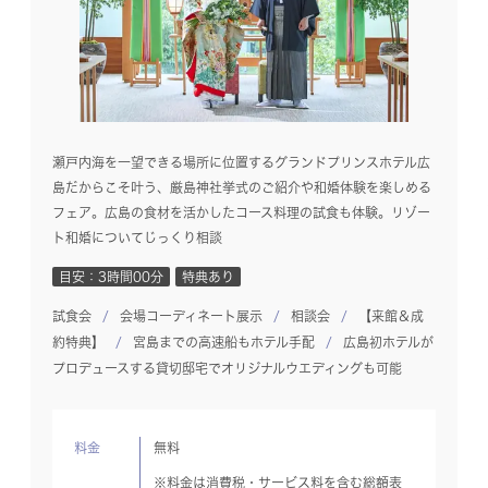
瀬戸内海を一望できる場所に位置するグランドプリンスホテル広
島だからこそ叶う、厳島神社挙式のご紹介や和婚体験を楽しめる
フェア。広島の食材を活かしたコース料理の試食も体験。リゾー
ト和婚についてじっくり相談
目安：3時間00分
特典あり
試食会
会場コーディネート展示
相談会
【来館＆成
約特典】
宮島までの高速船もホテル手配
広島初ホテルが
プロデュースする貸切邸宅でオリジナルウエディングも可能
料金
無料
※料金は消費税・サービス料を含む総額表