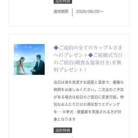
成約特典
適用期間
2026/08/05〜
◆ご成約の全てのカップルさま
へのプレゼント◆ご結婚式当日
のご宿泊(朝食＆温泉付き)を無
料プレゼント！
当日は海を見渡すお部屋と温泉で、優雅な
時間をお楽しみください。二次会のご予定
がある場合は前日のご宿泊に変更可能。特
別なおふたりだけの滞在型ウエディング
を… ※挙式・披露宴を実施される方が対
象となります
成約特典