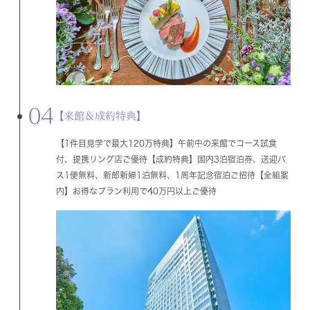
04
【来館＆成約特典】
【1件目見学で最大120万特典】午前中の来館でコース試食
付、提携リング店ご優待【成約特典】国内3泊宿泊券、送迎バ
ス1便無料、新郎新婦1泊無料、1周年記念宿泊ご招待【全組案
内】お得なプラン利用で40万円以上ご優待