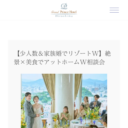
【少人数＆家族婚でリゾートW】絶
景×美食でアットホームW相談会