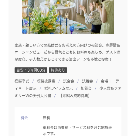
家族・親しい方での結婚式をお考えの方向けの相談会。高層階＆
オーシャンビューだから景色とともにお料理も楽しめ、ゲスト満
足度◎。少人数だからこそできる演出シーンも多数ご提案！
目安：3時間00分
特典あり
模擬挙式
模擬披露宴
試食会
試着会
会場コーデ
ィネート展示
婚礼アイテム展示
相談会
少人数＆ファ
ミリーWの実例大公開
【来館＆成約特典】
料金
無料
※料金は消費税・サービス料を含む総額表
示です。