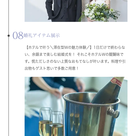
08
婚礼アイテム展示
【ホテルで叶う＼滞在型Wの魅力体験／】1日だけで終わらな
い、余韻まで楽しむ結婚式を！ それこそホテルWの醍醐味で
す。慌ただしさのない上質なおもてなしが叶います。料理や引
出物もゲスト思いで多数ご用意！