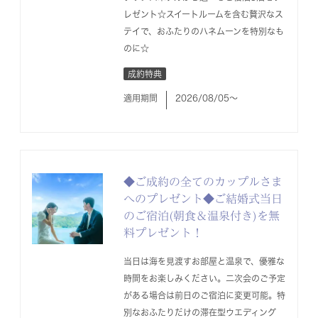
レゼント☆スイートルームを含む贅沢なス
テイで、おふたりのハネムーンを特別なも
のに☆
成約特典
適用期間
2026/08/05〜
◆ご成約の全てのカップルさま
へのプレゼント◆ご結婚式当日
のご宿泊(朝食＆温泉付き)を無
料プレゼント！
当日は海を見渡すお部屋と温泉で、優雅な
時間をお楽しみください。二次会のご予定
がある場合は前日のご宿泊に変更可能。特
別なおふたりだけの滞在型ウエディング