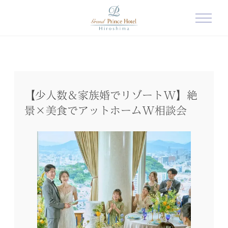
【少人数＆家族婚でリゾートW】絶
景×美食でアットホームW相談会