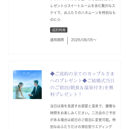
レゼント☆スイートルームを含む贅沢なス
テイで、おふたりのハネムーンを特別なも
のに☆
成約特典
適用期間
2026/08/05〜
◆ご成約の全てのカップルさま
へのプレゼント◆ご結婚式当日
のご宿泊(朝食＆温泉付き)を無
料プレゼント！
当日は海を見渡すお部屋と温泉で、優雅な
時間をお楽しみください。二次会のご予定
がある場合は前日のご宿泊に変更可能。特
別なおふたりだけの滞在型ウエディング