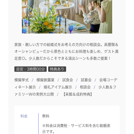
家族・親しい方での結婚式をお考えの方向けの相談会。高層階＆
オーシャンビューだから景色とともにお料理も楽しめ、ゲスト満
足度◎。少人数だからこそできる演出シーンも多数ご提案！
目安：3時間00分
特典あり
模擬挙式
模擬披露宴
試食会
試着会
会場コーデ
ィネート展示
婚礼アイテム展示
相談会
少人数＆フ
ァミリーWの実例大公開
【来館＆成約特典】
料金
無料
※料金は消費税・サービス料を含む総額表
示です。