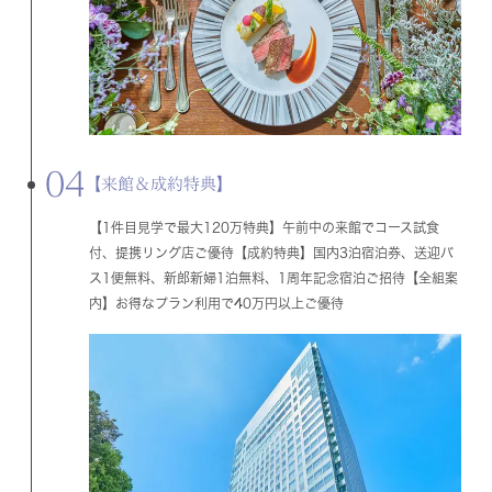
04
【来館＆成約特典】
【1件目見学で最大120万特典】午前中の来館でコース試食
付、提携リング店ご優待【成約特典】国内3泊宿泊券、送迎バ
ス1便無料、新郎新婦1泊無料、1周年記念宿泊ご招待【全組案
内】お得なプラン利用で40万円以上ご優待