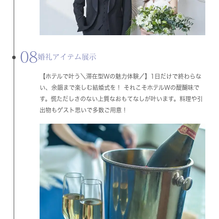
08
婚礼アイテム展示
【ホテルで叶う＼滞在型Wの魅力体験／】1日だけで終わらな
い、余韻まで楽しむ結婚式を！ それこそホテルWの醍醐味で
す。慌ただしさのない上質なおもてなしが叶います。料理や引
出物もゲスト思いで多数ご用意！